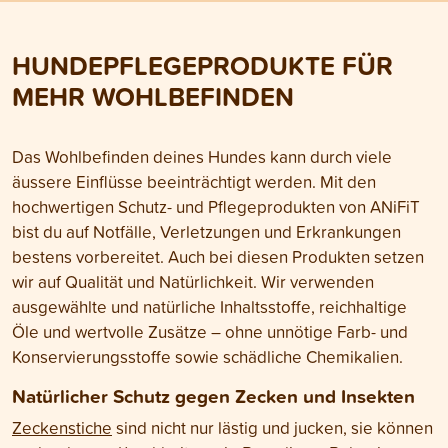
solltest du zum Tierarzt gehen?
geschwächte Tiere
Antworten auf diese Fragen findest
werden. Bei Fieber
du in diesem Blogartikel.
Ausfluss, Atempr
HUNDEPFLEGEPRODUKTE FÜR
Appetitlosigkeit o
Mattigkeit sollte d
MEHR WOHLBEFINDEN
untersucht werde
Das Wohlbefinden deines Hundes kann durch viele
äussere Einflüsse beeinträchtigt werden. Mit den
hochwertigen Schutz- und Pflegeprodukten von ANiFiT
bist du auf Notfälle, Verletzungen und Erkrankungen
bestens vorbereitet. Auch bei diesen Produkten setzen
wir auf Qualität und Natürlichkeit. Wir verwenden
ausgewählte und natürliche Inhaltsstoffe, reichhaltige
Öle und wertvolle Zusätze – ohne unnötige Farb- und
Konservierungsstoffe sowie schädliche Chemikalien.
Natürlicher Schutz gegen Zecken und Insekte
n
Zeckenstiche
sind nicht nur lästig und jucken, sie können