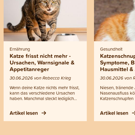
Ernährung
Gesundheit
Katze frisst nicht mehr -
Katzenschnup
Ursachen, Warnsignale &
Symptome, B
Appetitanreger
Hausmittel &
30.06.2026 von Rebecca Krieg
30.06.2026 von 
Wenn deine Katze nichts mehr frisst,
Niesen, tränende
kann das verschiedene Ursachen
Nasenausfluss kö
haben. Manchmal steckt lediglich
Katzenschnupfen 
eine vorübergehende Laune
handelt es sich ni
dahinter, manchmal können aber
einfache Erkältun
Artikel lesen
Artikel lesen
auch gesundheitliche Probleme die
ansteckende Erk
Ursache sein. Doch wann helfen
oberen Atemwege
einfache Tricks oder ein
Katzenschnupfen k
Appetitanreger für Katzen und wann
Kitten, ältere Kat